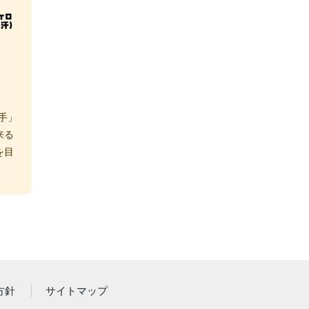
手」
来る
を目
方針
サイトマップ