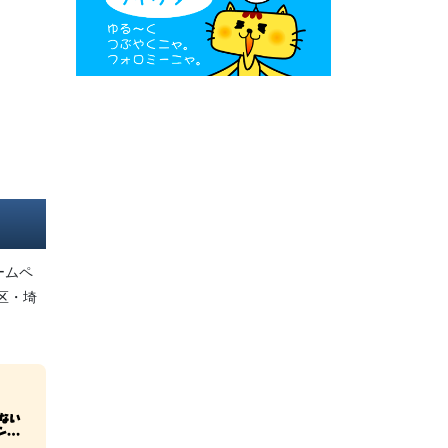
ームペ
区・埼