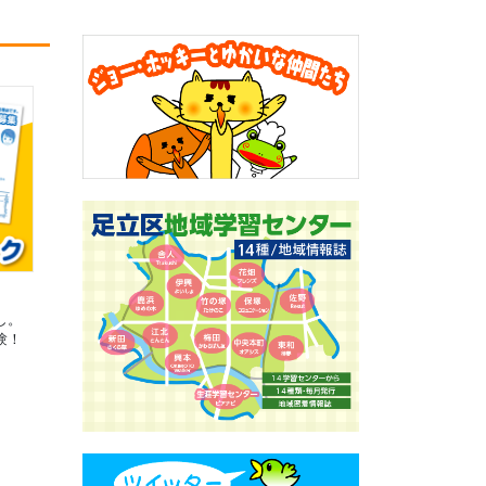
し。
験！