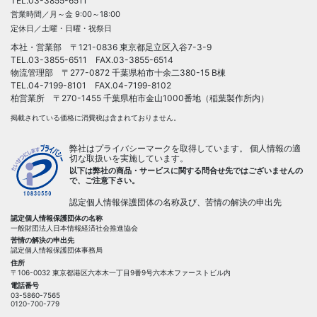
TEL.
03-3855-6511
営業時間／月～金 9:00～18:00
定休日／土曜・日曜・祝祭日
本社・営業部 〒121-0836 東京都足立区入谷7-3-9
TEL.
03-3855-6511
FAX.03-3855-6514
物流管理部 〒277-0872 千葉県柏市十余二380-15 B棟
TEL.04-7199-8101 FAX.04-7199-8102
柏営業所 〒270-1455 千葉県柏市金山1000番地（稲葉製作所内）
掲載されている価格に消費税は含まれておりません。
弊社はプライバシーマークを取得しています。 個人情報の適
切な取扱いを実施しています。
以下は弊社の商品・サービスに関する問合せ先ではございませんの
で、ご注意下さい。
認定個人情報保護団体の名称及び、苦情の解決の申出先
認定個人情報保護団体の名称
一般財団法人日本情報経済社会推進協会
苦情の解決の申出先
認定個人情報保護団体事務局
住所
〒106-0032 東京都港区六本木一丁目9番9号六本木ファーストビル内
電話番号
03-5860-7565
0120-700-779