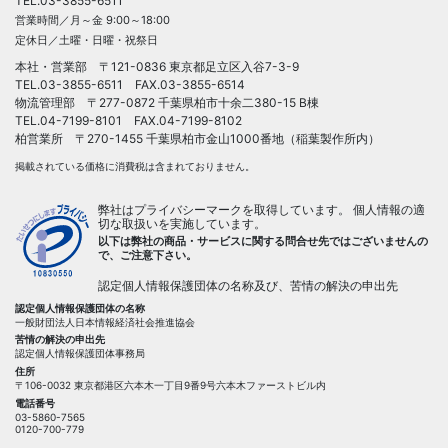
TEL.
03-3855-6511
営業時間／月～金 9:00～18:00
定休日／土曜・日曜・祝祭日
本社・営業部 〒121-0836 東京都足立区入谷7-3-9
TEL.
03-3855-6511
FAX.03-3855-6514
物流管理部 〒277-0872 千葉県柏市十余二380-15 B棟
TEL.04-7199-8101 FAX.04-7199-8102
柏営業所 〒270-1455 千葉県柏市金山1000番地（稲葉製作所内）
掲載されている価格に消費税は含まれておりません。
弊社はプライバシーマークを取得しています。 個人情報の適
切な取扱いを実施しています。
以下は弊社の商品・サービスに関する問合せ先ではございませんの
で、ご注意下さい。
認定個人情報保護団体の名称及び、苦情の解決の申出先
認定個人情報保護団体の名称
一般財団法人日本情報経済社会推進協会
苦情の解決の申出先
認定個人情報保護団体事務局
住所
〒106-0032 東京都港区六本木一丁目9番9号六本木ファーストビル内
電話番号
03-5860-7565
0120-700-779