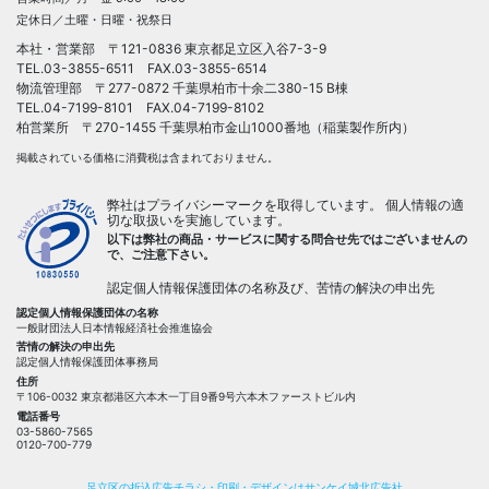
定休日／土曜・日曜・祝祭日
本社・営業部 〒121-0836 東京都足立区入谷7-3-9
TEL.
03-3855-6511
FAX.03-3855-6514
物流管理部 〒277-0872 千葉県柏市十余二380-15 B棟
TEL.04-7199-8101 FAX.04-7199-8102
柏営業所 〒270-1455 千葉県柏市金山1000番地（稲葉製作所内）
掲載されている価格に消費税は含まれておりません。
弊社はプライバシーマークを取得しています。 個人情報の適
切な取扱いを実施しています。
以下は弊社の商品・サービスに関する問合せ先ではございませんの
で、ご注意下さい。
認定個人情報保護団体の名称及び、苦情の解決の申出先
認定個人情報保護団体の名称
一般財団法人日本情報経済社会推進協会
苦情の解決の申出先
認定個人情報保護団体事務局
住所
〒106-0032 東京都港区六本木一丁目9番9号六本木ファーストビル内
電話番号
03-5860-7565
0120-700-779
足立区の折込広告チラシ・印刷・デザインはサンケイ城北広告社