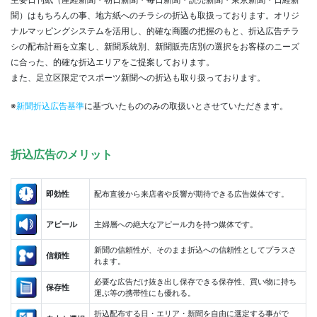
聞）はもちろんの事、地方紙へのチラシの折込も取扱っております。オリジ
ナルマッピングシステムを活用し、的確な商圏の把握のもと、折込広告チラ
シの配布計画を立案し、新聞系統別、新聞販売店別の選択をお客様のニーズ
に合った、的確な折込エリアをご提案しております。
また、足立区限定でスポーツ新聞への折込も取り扱っております。
※
新聞折込広告基準
に基づいたもののみの取扱いとさせていただきます。
折込広告のメリット
即効性
配布直後から来店者や反響が期待できる広告媒体です。
アピール
主婦層への絶大なアピール力を持つ媒体です。
新聞の信頼性が、そのまま折込への信頼性としてプラスさ
信頼性
れます。
必要な広告だけ抜き出し保存できる保存性、買い物に持ち
保存性
運ぶ等の携帯性にも優れる。
折込配布する日・エリア・新聞を自由に選定する事がで