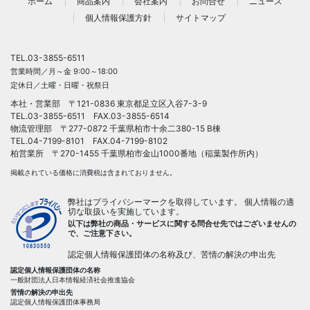
ホーム
商品案内
会社案内
お問合せ
ニュース
個人情報保護方針
サイトマップ
TEL.
03-3855-6511
営業時間／月～金 9:00～18:00
定休日／土曜・日曜・祝祭日
本社・営業部 〒121-0836 東京都足立区入谷7-3-9
TEL.
03-3855-6511
FAX.03-3855-6514
物流管理部 〒277-0872 千葉県柏市十余二380-15 B棟
TEL.04-7199-8101 FAX.04-7199-8102
柏営業所 〒270-1455 千葉県柏市金山1000番地（稲葉製作所内）
掲載されている価格に消費税は含まれておりません。
弊社はプライバシーマークを取得しています。 個人情報の適
切な取扱いを実施しています。
以下は弊社の商品・サービスに関する問合せ先ではございませんの
で、ご注意下さい。
認定個人情報保護団体の名称及び、苦情の解決の申出先
認定個人情報保護団体の名称
一般財団法人日本情報経済社会推進協会
苦情の解決の申出先
認定個人情報保護団体事務局