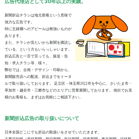
広告代理店として30年以上の実績。
新聞折込チラシは地元密着という意味で
強力な広告です。
特に主婦層へのアピールは根強いものが
あります。
また、チラシが見たいから新聞を購読し
ている、という方もいらっしゃいます。
折込広告と一言で言っても、販促・告
知・求人チラシ等、様々。
弊社では、企画・デザイン・印刷から、
新聞販売店への配送、折込までをトータ
ルで取り扱いしております。 足立区・埼玉県川口市を中心に、さいたま市・
草加市・越谷市・三郷市などのエリアに営業展開しております。 他社でお見
積のお客様も、まずはお気軽にご相談下さい。
新聞折込広告の取り扱いについて
日本全国どこにでも折込の取扱いをさせていただきます。
主要日刊紙（産経新聞・朝日新聞・毎日新聞・読売新聞・東京新聞・日経新