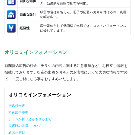
自由な選択
き、効果的な戦略で配布が可能。
紙質や色はもちろん、冊子や応募ハガキを付ける等、表現
自由な設計
の幅が広い。
広告媒体として低価格で出稿でき、コストパフォーマンス
経済性
に優れています。
オリコミインフォメーション
新聞折込広告の料金、チラシの内容に関する注意事項など、お役立ち情報を
掲載しております。折込の出稿をお考えのお客様にとって大切な情報ですの
で、一度ご覧になる事をおすすめいたします。
オリコミインフォメーション
折込料金表
折込広告基準
チラシが折り込みされるまで
災害時の取扱について
新聞休刊日