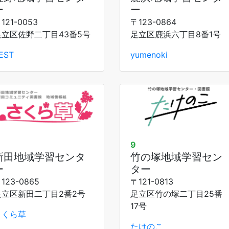
ー
ー
121-0053
〒123-0864
足立区佐野二丁目43番5号
足立区鹿浜六丁目8番1号
EST
yumenoki
9
新田地域学習センタ
竹の塚地域学習セン
ー
ター
123-0865
〒121-0813
足立区新田二丁目2番2号
足立区竹の塚二丁目25番
17号
さくら草
たけのこ