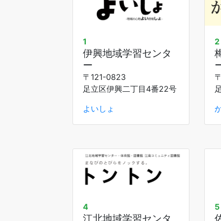
1
2
伊興地域学習センタ
ー
〒121-0823
〒
足立区伊興二丁目4番22号
よいしょ
4
5
江北地域学習センタ