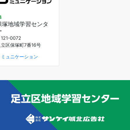
4
保塚地域学習センタ
ー
121-0072
足立区保塚町7番16号
コミュニケーション